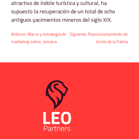
atractivo de índole turística y cultural, ha
supuesto la recuperación de un total de ocho
antiguos yacimientos mineros del siglo XIX.
Navegación
Anterior:
Marca y estrategia de
Siguiente:
Reposicionamiento de
marketing online, Jamaica
la Isla de la Palma
de
entradas