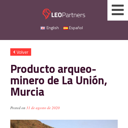
Skip
to
content
English
Español
Volver
Producto arqueo-
minero de La Unión,
Murcia
Posted on
31 de agosto de 2020